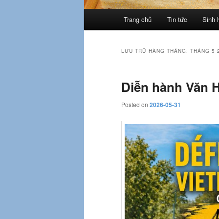
Trình
Trang chủ
Tin tức
Sinh 
đơn
chính
LƯU TRỮ HÀNG THÁNG:
THÁNG 5 
Diễn hành Văn 
Posted on
2026-05-31