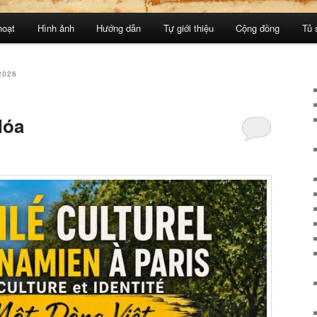
hoạt
Hình ảnh
Hướng dẫn
Tự giới thiệu
Cộng đồng
Tủ 
2026
Hóa