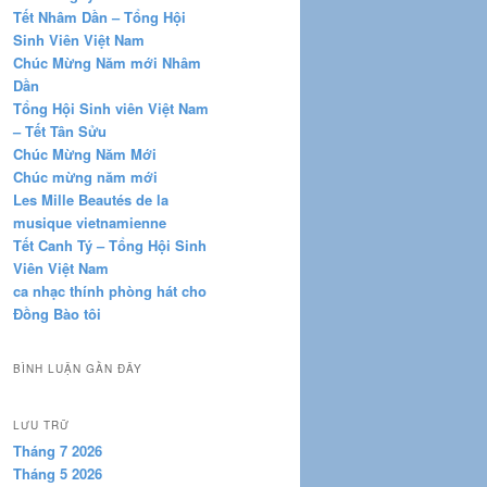
Tết Nhâm Dần – Tổng Hội
Sinh Viên Việt Nam
Chúc Mừng Năm mới Nhâm
Dần
Tổng Hội Sinh viên Việt Nam
– Tết Tân Sửu
Chúc Mừng Năm Mới
Chúc mừng năm mới
Les Mille Beautés de la
musique vietnamienne
Tết Canh Tý – Tổng Hội Sinh
Viên Việt Nam
ca nhạc thính phòng hát cho
Đồng Bào tôi
BÌNH LUẬN GẦN ĐÂY
LƯU TRỮ
Tháng 7 2026
Tháng 5 2026