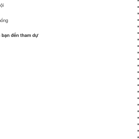
ội
hống
c bạn đến tham dự