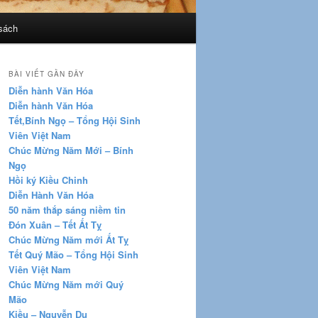
sách
BÀI VIẾT GẦN ĐÂY
Diễn hành Văn Hóa
Diễn hành Văn Hóa
Tết,Bính Ngọ – Tổng Hội Sinh
Viên Việt Nam
Chúc Mừng Năm Mới – Bính
Ngọ
Hồi ký Kiều Chinh
Diễn Hành Văn Hóa
50 năm thắp sáng niềm tin
Đón Xuân – Tết Ất Tỵ
Chúc Mừng Năm mới Ất Tỵ
Tết Quý Mão – Tổng Hội Sinh
Viên Việt Nam
Chúc Mừng Năm mới Quý
Mão
Kiều – Nguyễn Du