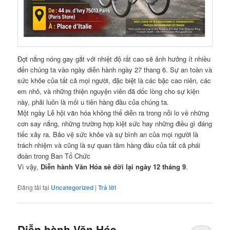
Đợt nắng nóng gay gắt với nhiệt độ rất cao sẽ ảnh hưởng ít nhiều
đến chúng ta vào ngày diễn hành ngày 27 thang 6. Sự an toàn và
sức khỏe của tất cả mọi người, đặc biệt là các bậc cao niên, các
em nhỏ, và những thiện nguyện viên đã dốc lòng cho sự kiện
này, phải luôn là mối u tiên hàng đầu của chúng ta.
Một ngày Lễ hội văn hóa không thể diễn ra trong nỗi lo về những
cơn say nắng, những trường hợp kiệt sức hay những điều gì đáng
tiếc xảy ra. Bảo vệ sức khỏe và sự bình an của mọi người là
trách nhiệm và cũng là sự quan tâm hàng đầu của tất cả phái
đoàn trong Ban Tổ Chức
Vì vậy,
Diễn hành Văn Hóa sẽ dời lại ngày 12 tháng 9
.
Đăng tải tại
Uncategorized
|
Trả lời
Diễn hành Văn Hóa