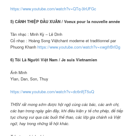
https://www.youtube.com/watch?v=QTq-3lrUFGc
5) CÁNH THIỆP ĐẦU XUÂN / Voeux pour la nouvelle année
Tân nhạc : Minh Kỳ – Lê Dinh
Cổ nhạc : Hoàng Song Việtchant moderne et traditionnel par
Phuong Khanh
https://www.youtube.com/watch?v=xwgifrBrIDg
6) Tôi Là Người Việt Nam / Je suis Vietnamien
Ánh Minh
Ylan, Dan, Son, Thuy
https://www.youtube.com/watch?v=dc6nlfjT5uQ
THSV rất mong sớm được hội ngộ cùng các bác, các anh chị,
các bạn trong ngày gần đây, khi điều kiện y tế cho phép, để tiếp
tục chung vui qua các buổi thể thao, các lớp gia chánh và Việt
ngữ, hay trong những lễ hội khác.