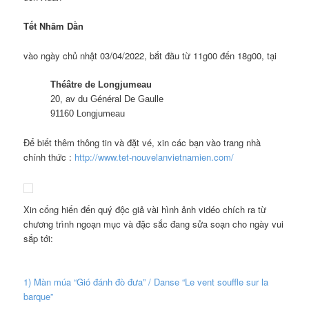
Tết Nhâm Dần
vào ngày chủ nhật 03/04/2022, bắt đầu từ 11g00 đến 18g00, tại
Théâtre de Longjumeau
20, av du Général De Gaulle
91160 Longjumeau
Để biết thêm thông tin và đặt vé, xin các bạn vào trang nhà
chính thức :
http://www.tet-nouvelanvietnamien.com/
Xin cống hiến đến quý độc giả vài hình ảnh vidéo chích ra từ
chương trình ngoạn mục và đặc sắc đang sửa soạn cho ngày vui
sắp tới:
1) Màn múa “Gió đánh đò đưa” / Danse “Le vent souffle sur la
barque”