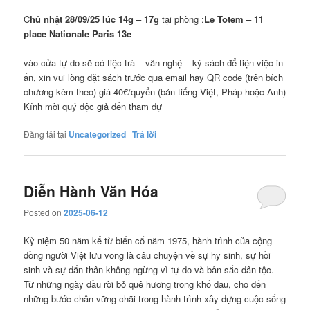
C
hủ nhật 28/09/25 lúc 14g – 17g
tại phòng :
Le Totem – 11
place Nationale Paris 13e
vào cửa tự do sẽ có tiệc trà – văn nghệ – ký sách để tiện việc in
ấn, xin vui lòng đặt sách trước qua email hay QR code (trên bích
chương kèm theo) giá 40€/quyển (bản tiếng Việt, Pháp hoặc Anh)
Kính mời quý độc giả đến tham dự
Đăng tải tại
Uncategorized
|
Trả lời
Diễn Hành Văn Hóa
Posted on
2025-06-12
Kỷ niệm 50 năm kể từ biến cố năm 1975, hành trình của cộng
đồng người Việt lưu vong là câu chuyện về sự hy sinh, sự hồi
sinh và sự dấn thân không ngừng vì tự do và bản sắc dân tộc.
Từ những ngày đầu rời bỏ quê hương trong khổ đau, cho đến
những bước chân vững chãi trong hành trình xây dựng cuộc sống