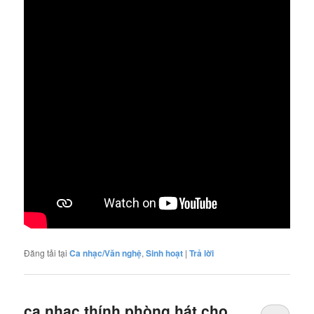
Đăng tải tại
Ca nhạc/Văn nghệ
,
Sinh hoạt
|
Trả lời
ca nhạc thính phòng hát cho