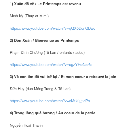
1) Xuân đã về / Le Printemps est revenu
Minh Kỳ (Thuy et Mimi)
https://www.youtube.com/watch?v=qQX0DcnQDwc
2) Đón Xuân / Bienvenue au Printemps
Phạm Đình Chương (Tô-Lan / enfants / ados)
https://www.youtube.com/watch?v=cgzYHq9ac6s
3) Và con tim đã vui trở lại / Et mon coeur a retrouvé la joie
Đức Huy (duo Mông-Trang & Tô-Lan)
https://www.youtube.com/watch?v=cMt70_tldPs
4) Trong lòng quê hương / Au coeur de la patrie
Nguyễn Hoài Thanh