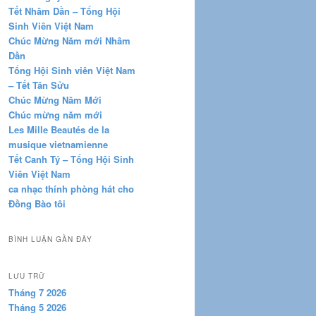
Tết Nhâm Dần – Tổng Hội
Sinh Viên Việt Nam
Chúc Mừng Năm mới Nhâm
Dần
Tổng Hội Sinh viên Việt Nam
– Tết Tân Sửu
Chúc Mừng Năm Mới
Chúc mừng năm mới
Les Mille Beautés de la
musique vietnamienne
Tết Canh Tý – Tổng Hội Sinh
Viên Việt Nam
ca nhạc thính phòng hát cho
Đồng Bào tôi
BÌNH LUẬN GẦN ĐÂY
LƯU TRỮ
Tháng 7 2026
Tháng 5 2026