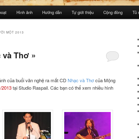
hoạt
Hình ảnh
Hướng dẫn
Tự giới thiệu
Cộng đồng
Tủ 
ỜI MỘT 2013
 và Thơ »
ảnh của buổi văn nghệ ra mắt CD
Nhạc và Thơ
của Mộng
1/2013
tại Studio Raspail. Các bạn có thể xem nhiều hình