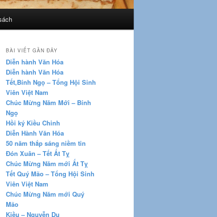
sách
BÀI VIẾT GẦN ĐÂY
Diễn hành Văn Hóa
Diễn hành Văn Hóa
Tết,Bính Ngọ – Tổng Hội Sinh
Viên Việt Nam
Chúc Mừng Năm Mới – Bính
Ngọ
Hồi ký Kiều Chinh
Diễn Hành Văn Hóa
50 năm thắp sáng niềm tin
Đón Xuân – Tết Ất Tỵ
Chúc Mừng Năm mới Ất Tỵ
Tết Quý Mão – Tổng Hội Sinh
Viên Việt Nam
Chúc Mừng Năm mới Quý
Mão
Kiều – Nguyễn Du