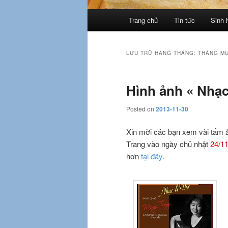
Trình
Trang chủ
Tin tức
Sinh 
đơn
chính
LƯU TRỮ HÀNG THÁNG:
THÁNG MƯ
Hình ảnh « Nhạc
Posted on
2013-11-30
Xin mời các bạn xem vài tấm 
Trang vào ngày chủ nhật
24/1
hơn
tại đây
.