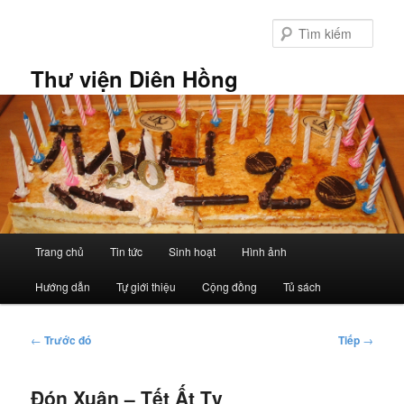
Chuyển
đến
Tìm
nội
kiếm
dung
Thư viện Diên Hồng
chính
Trình
Trang chủ
Tin tức
Sinh hoạt
Hình ảnh
đơn
chính
Hướng dẫn
Tự giới thiệu
Cộng đồng
Tủ sách
Điều
←
Trước đó
Tiếp
→
hướng
bài
Đón Xuân – Tết Ất Tỵ
viết