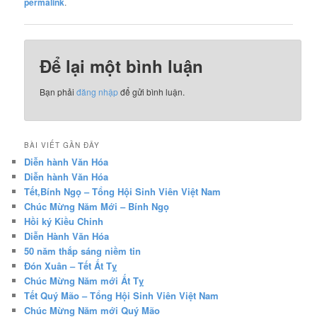
permalink
.
Để lại một bình luận
Bạn phải
đăng nhập
để gửi bình luận.
BÀI VIẾT GẦN ĐÂY
Diễn hành Văn Hóa
Diễn hành Văn Hóa
Tết,Bính Ngọ – Tổng Hội Sinh Viên Việt Nam
Chúc Mừng Năm Mới – Bính Ngọ
Hồi ký Kiều Chinh
Diễn Hành Văn Hóa
50 năm thắp sáng niềm tin
Đón Xuân – Tết Ất Tỵ
Chúc Mừng Năm mới Ất Tỵ
Tết Quý Mão – Tổng Hội Sinh Viên Việt Nam
Chúc Mừng Năm mới Quý Mão