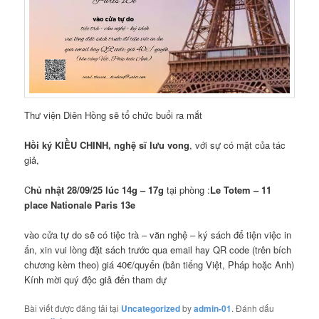
Thư viện Diên Hồng sẽ tổ chức buổi ra mắt
Hồi ký
KIỀU CHINH, nghệ sĩ lưu vong
, với sự có mặt của tác
giả,
C
hủ nhật 28/09/25 lúc 14g – 17g
tại phòng :
Le Totem – 11
place Nationale Paris 13e
vào cửa tự do sẽ có tiệc trà – văn nghệ – ký sách để tiện việc in
ấn, xin vui lòng đặt sách trước qua email hay QR code (trên bích
chương kèm theo) giá 40€/quyển (bản tiếng Việt, Pháp hoặc Anh)
Kính mời quý độc giả đến tham dự
Bài viết được đăng tải tại
Uncategorized
by
admin-01
. Đánh dấu