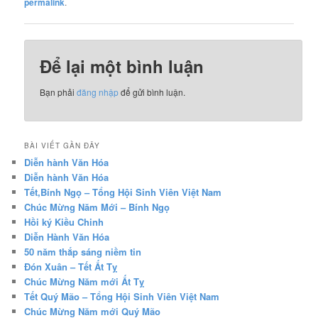
permalink
.
Để lại một bình luận
Bạn phải
đăng nhập
để gửi bình luận.
BÀI VIẾT GẦN ĐÂY
Diễn hành Văn Hóa
Diễn hành Văn Hóa
Tết,Bính Ngọ – Tổng Hội Sinh Viên Việt Nam
Chúc Mừng Năm Mới – Bính Ngọ
Hồi ký Kiều Chinh
Diễn Hành Văn Hóa
50 năm thắp sáng niềm tin
Đón Xuân – Tết Ất Tỵ
Chúc Mừng Năm mới Ất Tỵ
Tết Quý Mão – Tổng Hội Sinh Viên Việt Nam
Chúc Mừng Năm mới Quý Mão