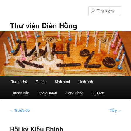
Chuyển
đến
Tìm
nội
kiếm
dung
Thư viện Diên Hồng
chính
Trình
Trang chủ
Tin tức
Sinh hoạt
Hình ảnh
đơn
chính
Hướng dẫn
Tự giới thiệu
Cộng đồng
Tủ sách
Điều
←
Trước đó
Tiếp
→
hướng
bài
Hồi ký Kiều Chinh
viết