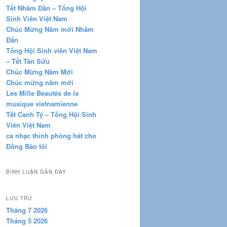
Tết Nhâm Dần – Tổng Hội
Sinh Viên Việt Nam
Chúc Mừng Năm mới Nhâm
Dần
Tổng Hội Sinh viên Việt Nam
– Tết Tân Sửu
Chúc Mừng Năm Mới
Chúc mừng năm mới
Les Mille Beautés de la
musique vietnamienne
Tết Canh Tý – Tổng Hội Sinh
Viên Việt Nam
ca nhạc thính phòng hát cho
Đồng Bào tôi
BÌNH LUẬN GẦN ĐÂY
LƯU TRỮ
Tháng 7 2026
Tháng 5 2026