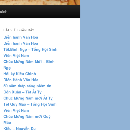
sách
BÀI VIẾT GẦN ĐÂY
Diễn hành Văn Hóa
Diễn hành Văn Hóa
Tết,Bính Ngọ – Tổng Hội Sinh
Viên Việt Nam
Chúc Mừng Năm Mới – Bính
Ngọ
Hồi ký Kiều Chinh
Diễn Hành Văn Hóa
50 năm thắp sáng niềm tin
Đón Xuân – Tết Ất Tỵ
Chúc Mừng Năm mới Ất Tỵ
Tết Quý Mão – Tổng Hội Sinh
Viên Việt Nam
Chúc Mừng Năm mới Quý
Mão
Kiều – Nguyễn Du