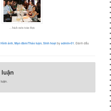
…bách món toàn thực
,
Hình ảnh
,
Mạn đàm/Thảo luận
,
Sinh hoạt
by
admin-01
. Đánh dấu
 luận
 luận.