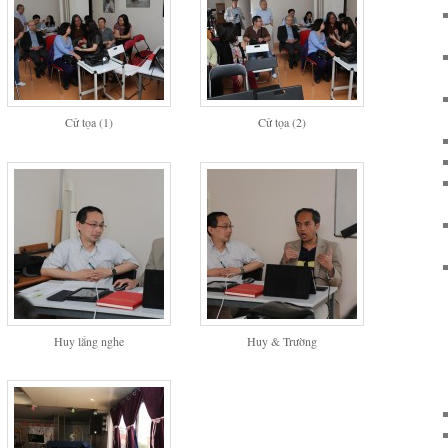
Cử tọa (1)
Cử tọa (2)
Huy lắng nghe
Huy & Trường