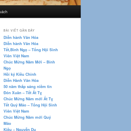
sách
BÀI VIẾT GẦN ĐÂY
Diễn hành Văn Hóa
Diễn hành Văn Hóa
Tết,Bính Ngọ – Tổng Hội Sinh
Viên Việt Nam
Chúc Mừng Năm Mới – Bính
Ngọ
Hồi ký Kiều Chinh
Diễn Hành Văn Hóa
50 năm thắp sáng niềm tin
Đón Xuân – Tết Ất Tỵ
Chúc Mừng Năm mới Ất Tỵ
Tết Quý Mão – Tổng Hội Sinh
Viên Việt Nam
Chúc Mừng Năm mới Quý
Mão
Kiều – Nguyễn Du