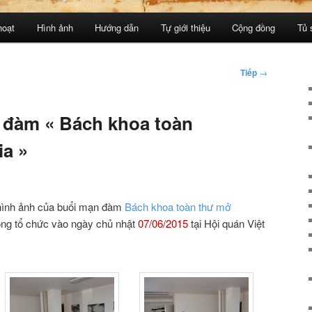
hoạt
Hình ảnh
Hướng dẫn
Tự giới thiệu
Cộng đồng
Tủ 
Tiếp
→
 đàm « Bách khoa toàn
a »
 hình ảnh của buổi mạn đàm
Bách khoa toàn thư mở
ng tổ chức vào ngày chủ nhật
07/06/2015
tại Hội quán Việt