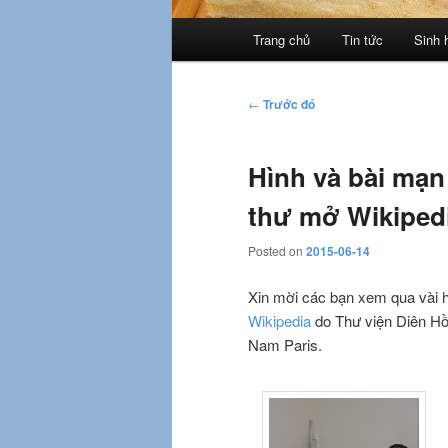
Trình
Trang chủ
Tin tức
Sinh 
đơn
chính
Điều
←
Trước đó
hướng
bài
Hình và bài mạn
viết
thư mở Wikipedi
Posted on
2015-06-14
Xin mời các bạn xem qua vài
Wikipedia
do Thư viện Diên Hồ
Nam Paris.