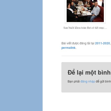
Sau bách khoa toàn thư có tiết mục…
Bài viết được đăng tải tại
2011-2020
permalink
.
Để lại một bình
Bạn phải
đăng nhập
để gửi bình