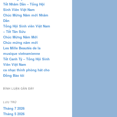
Tết Nhâm Dần – Tổng Hội
Sinh Viên Việt Nam
Chúc Mừng Năm mới Nhâm
Dần
Tổng Hội Sinh viên Việt Nam
– Tết Tân Sửu
Chúc Mừng Năm Mới
Chúc mừng năm mới
Les Mille Beautés de la
musique vietnamienne
Tết Canh Tý – Tổng Hội Sinh
Viên Việt Nam
ca nhạc thính phòng hát cho
Đồng Bào tôi
BÌNH LUẬN GẦN ĐÂY
LƯU TRỮ
Tháng 7 2026
Tháng 5 2026