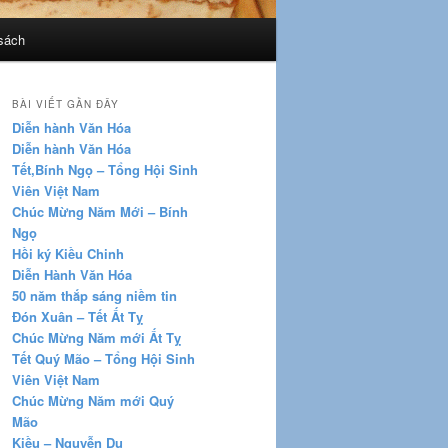
sách
BÀI VIẾT GẦN ĐÂY
Diễn hành Văn Hóa
Diễn hành Văn Hóa
Tết,Bính Ngọ – Tổng Hội Sinh
Viên Việt Nam
Chúc Mừng Năm Mới – Bính
Ngọ
Hồi ký Kiều Chinh
Diễn Hành Văn Hóa
50 năm thắp sáng niềm tin
Đón Xuân – Tết Ất Tỵ
Chúc Mừng Năm mới Ất Tỵ
Tết Quý Mão – Tổng Hội Sinh
Viên Việt Nam
Chúc Mừng Năm mới Quý
Mão
Kiều – Nguyễn Du