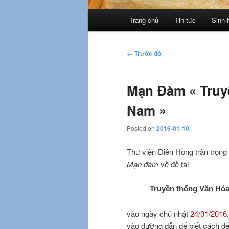
Trình
Trang chủ
Tin tức
Sinh 
đơn
chính
Điều
←
Trước đó
hướng
bài
Mạn Đàm « Truy
viết
Nam »
Posted on
2016-01-10
Thư viện Diên Hồng trân trọng
Mạn đàm
về đề tài
Truyền thống Văn Hóa
vào ngày chủ nhật
24/01/2016
vào đường dẫn để biết cách đế