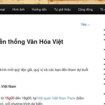
hoạt
Hình ảnh
Hướng dẫn
Tự giới thiệu
Cộng đồng
Tủ 
Tiếp
→
ền thống Văn Hóa Việt
 kính mời quý độc giả, quý vị và các bạn đến tham dự buổi
 Việt Nam
, từ
15g00
đến 18g00, tại
Hội quán Việt Nam Paris
(bấm
n), với chương trình dự kiến