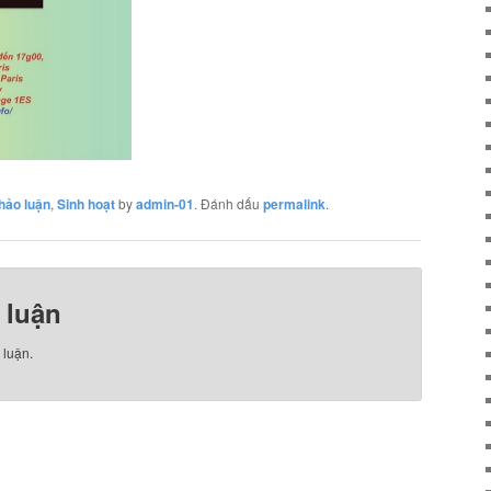
hảo luận
,
Sinh hoạt
by
admin-01
. Đánh dấu
permalink
.
 luận
 luận.