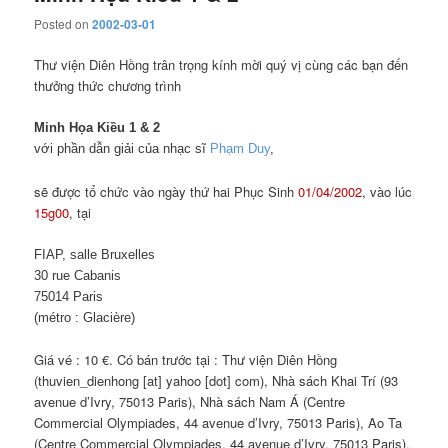
Posted on
2002-03-01
Thư viện Diên Hồng trân trọng kính mời quý vị cùng các bạn đến
thưởng thức chương trình
Minh Họa Kiều 1 & 2
với phần dẫn giải của nhạc sĩ
Phạm Duy
,
sẽ được tổ chức vào ngày thứ hai Phục Sinh
01/04/2002
, vào lúc
15g00
, tại
FIAP, salle Bruxelles
30 rue Cabanis
75014 Paris
(métro :
Glacière
)
Giá vé : 10 €. Có bán trước tại : Thư viện Diên Hồng
(thuvien_dienhong [at] yahoo [dot] com), Nhà sách Khai Trí (93
avenue d’Ivry, 75013 Paris), Nhà sách Nam Á (Centre
Commercial Olympiades, 44 avenue d’Ivry, 75013 Paris), Ao Ta
(Centre Commercial Olympiades, 44 avenue d’Ivry, 75013 Paris).