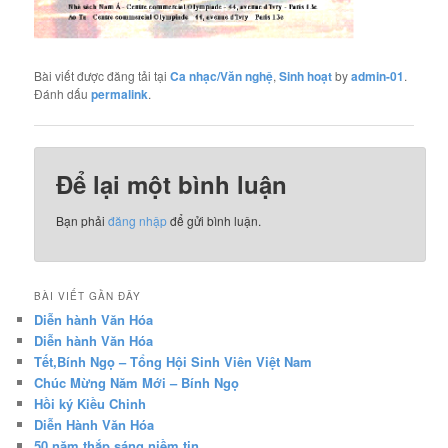
Bài viết được đăng tải tại
Ca nhạc/Văn nghệ
,
Sinh hoạt
by
admin-01
.
Đánh dấu
permalink
.
Để lại một bình luận
Bạn phải
đăng nhập
để gửi bình luận.
BÀI VIẾT GẦN ĐÂY
Diễn hành Văn Hóa
Diễn hành Văn Hóa
Tết,Bính Ngọ – Tổng Hội Sinh Viên Việt Nam
Chúc Mừng Năm Mới – Bính Ngọ
Hồi ký Kiều Chinh
Diễn Hành Văn Hóa
50 năm thắp sáng niềm tin