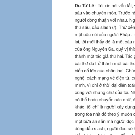
Du Tử Lê
: Tôi xin nói vắn tắt,
sâu vào chuyên môn. Trước hế
người đồng thuận với nhau. Ngo
thứ sáu, dấu slash (/). Thứ đến
một câu nói của người Pháp : ng
lại, tôi mới thấy đó là một câ
của ông Nguyên Sa, quý vị thí
thành một tác giả thứ hai. Tác 
bài thơ đó trở thành một bài th
biến cố lớn của nhân loại. Ch
nghệ, cách mạng về điện tử, 
mình, vì chỉ ở thời đại điện to
cùng với những chữ của tôi. Nh
có thể hoán chuyển các chữ, đ
khác, tôi chỉ là người xây dựn
trong tòa nhà đó theo ý muốn 
một bữa ăn sẵn mà người đọc 
dùng dấu slash, người đọc sẽ k