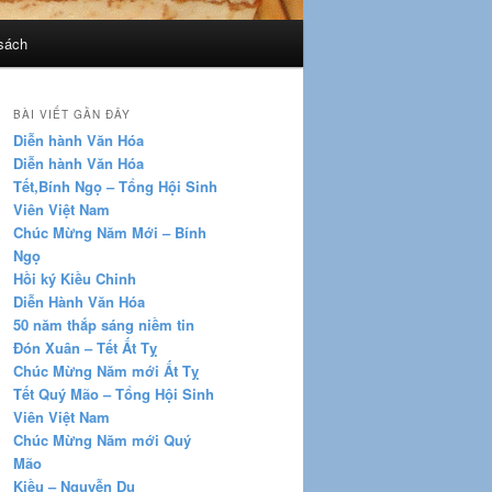
sách
BÀI VIẾT GẦN ĐÂY
Diễn hành Văn Hóa
Diễn hành Văn Hóa
Tết,Bính Ngọ – Tổng Hội Sinh
Viên Việt Nam
Chúc Mừng Năm Mới – Bính
Ngọ
Hồi ký Kiều Chinh
Diễn Hành Văn Hóa
50 năm thắp sáng niềm tin
Đón Xuân – Tết Ất Tỵ
Chúc Mừng Năm mới Ất Tỵ
Tết Quý Mão – Tổng Hội Sinh
Viên Việt Nam
Chúc Mừng Năm mới Quý
Mão
Kiều – Nguyễn Du