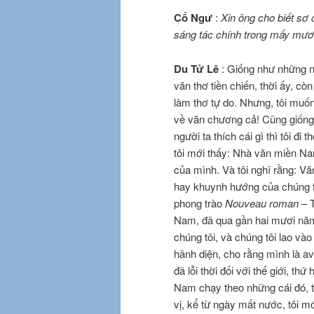
Cổ Ngư
:
Xin ông cho biết sơ
sáng tác chính trong mấy mươ
Du Tử Lê
: Giống như những ng
văn thơ tiền chiến, thời ấy, cò
làm thơ tự do. Nhưng, tôi muốn
về văn chương cả! Cũng giống 
người ta thích cái gì thì tôi đi
tôi mới thấy: Nhà văn miền Na
của mình. Và tôi nghĩ rằng: Vă
hay khuynh hướng của chúng ta.
phong trào
Nouveau roman
– T
Nam, đã qua gần hai mươi năm r
chúng tôi, và chúng tôi lao v
hãnh diện, cho rằng mình là a
đã lỗi thời đối với thế giới, th
Nam chạy theo những cái đó, th
vị, kể từ ngày mất nước, tôi 