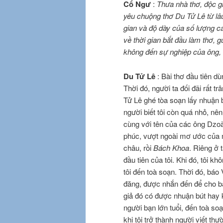
Cổ Ngư
:
Thưa nhà thơ, độc g
yêu chuộng thơ Du Tử Lê từ lâu
gian và độ dày của số lượng c
về thời gian bắt đầu làm thơ, 
không đến sự nghiệp của ông,
Du Tử Lê
: Bài thơ đầu tiên d
Thời đó, người ta đối đãi rất t
Tử Lê ghé tòa soạn lấy nhuận 
người biết tôi còn quá nhỏ, nên
cùng với tên của các ông Dzoã
phúc, vượt ngoài mơ ước của m
châu, rồi
Bách Khoa
. Riêng ở 
đầu tiên của tôi. Khi đó, tôi 
tôi đến toà soạn. Thời đó, báo V
đăng, được nhắn đến để cho báo
giả đó có được nhuận bút hay 
người bạn lớn tuổi, đến toà soạ
khi tôi trở thành người viết t