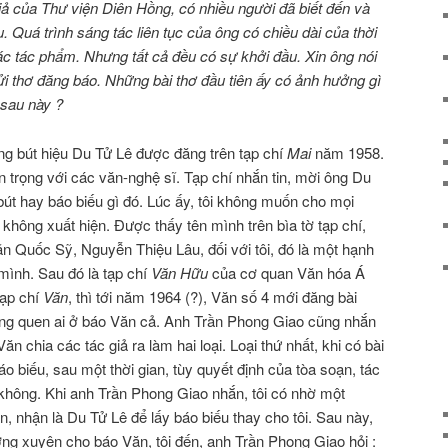
iả của Thư viện Diên Hồng, có nhiều người đã biết đến và
. Quá trình sáng tác liên tục của ông có chiều dài của thời
ác tác phẩm. Nhưng tất cả đều có sự khởi đầu. Xin ông nói
gửi thơ đăng báo. Những bài thơ đầu tiên ấy có ảnh hưởng gì
 sau này ?
ùng bút hiệu Du Tử Lê được đăng trên tạp chí
Mai
năm 1958.
rân trọng với các văn-nghệ sĩ. Tạp chí nhắn tin, mời ông Du
bút hay báo biếu gì đó. Lúc ấy, tôi không muốn cho mọi
 không xuất hiện. Ðược thấy tên mình trên bìa tờ tạp chí,
n Quốc Sỹ, Nguyễn Thiệu Lâu, đối với tôi, đó là một hạnh
ình. Sau đó là tạp chí
Văn Hữu
của cơ quan Văn hóa Á
tạp chí
Văn
, thì tới năm 1964 (?), Văn số 4 mới đăng bài
không quen ai ở báo Văn cả. Anh Trần Phong Giao cũng nhắn
ăn chia các tác giả ra làm hai loại. Loại thứ nhất, khi có bài
 biếu, sau một thời gian, tùy quyết định của tòa soạn, tác
không. Khi anh Trần Phong Giao nhắn, tôi có nhờ một
n, nhận là Du Tử Lê để lấy báo biếu thay cho tôi. Sau này,
hường xuyên cho báo Văn, tôi đến, anh Trần Phong Giao hỏi :