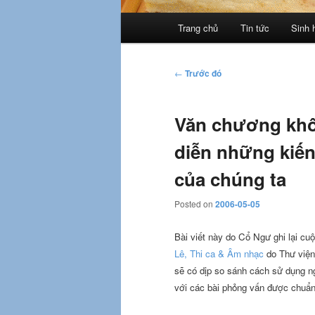
Trình
Trang chủ
Tin tức
Sinh 
đơn
chính
Điều
←
Trước đó
hướng
bài
Văn chương khôn
viết
diễn những kiế
của chúng ta
Posted on
2006-05-05
Bài viết này do Cổ Ngư ghi lại cu
Lê, Thi ca & Âm nhạc
do Thư viện
sẽ có dịp so sánh cách sử dụng ng
với các bài phỏng vấn được chuẩn 