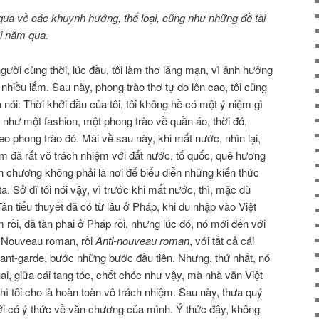
 qua về các khuynh hướng, thể loại, cũng như những đề tài
i năm qua.
ười cùng thời, lúc đầu, tôi làm thơ lãng mạn, vì ảnh hưởng
n nhiều lắm. Sau này, phong trào thơ tự do lên cao, tôi cũng
 nói: Thời khởi đầu của tôi, tôi không hề có một ý niệm gì
như một fashion, một phong trào về quần áo, thời đó,
 theo phong trào đó. Mãi về sau này, khi mất nước, nhìn lại,
m đã rất vô trách nhiệm với đất nước, tổ quốc, quê hương
n chương không phải là nơi để biểu diễn những kiến thức
 Sở dĩ tôi nói vậy, vì trước khi mất nước, thì, mặc dù
ân tiểu thuyết đã có từ lâu ở Pháp, khi du nhập vào Việt
ồi, đã tàn phai ở Pháp rồi, nhưng lúc đó, nó mới đến với
ào Nouveau roman, rồi
Anti-nouveau roman
, với tất cả cái
vant-garde, bước những bước đầu tiên. Nhưng, thứ nhất, nó
ứ hai, giữa cái tang tóc, chết chóc như vậy, mà nhà văn Việt
ì tôi cho là hoàn toàn vô trách nhiệm. Sau này, thưa quý
mới có ý thức về văn chương của mình. Ý thức đây, không