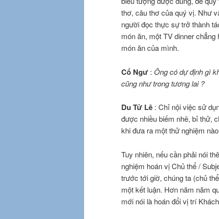
biểu tượng được dùng, để quý vị
thơ, câu thơ của quý vị. Như vậy
người đọc thực sự trở thành tá
món ăn, một TV dinner chẳng h
món ăn của mình.
Cổ Ngư
:
Ông có dự định gì kh
cũng như trong tương lai ?
Du Tử Lê
: Chỉ nội việc sử dụ
được nhiều biếm nhẽ, bỉ thử, c
khi đưa ra một thử nghiệm nào
Tuy nhiên, nếu cần phải nói thê
nghiệm hoán vị Chủ thể / Subje
trước tới giờ, chúng ta (chủ th
một kết luận. Hơn năm năm qua
mới nói là hoán đổi vị trí Khác