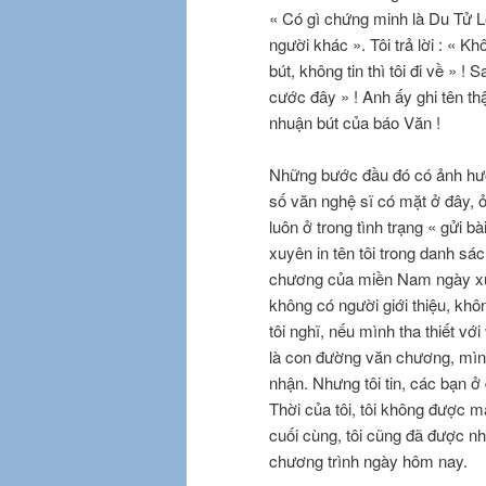
« Có gì chứng minh là Du Tử Lê
người khác ». Tôi trả lời : « K
bút, không tin thì tôi đi về » 
cước đây » ! Anh ấy ghi tên thậ
nhuận bút của báo Văn !
Những bước đầu đó có ảnh hưởn
số văn nghệ sĩ có mặt ở đây, ở 
luôn ở trong tình trạng « gửi bà
xuyên in tên tôi trong danh sá
chương của miền Nam ngày xưa
không có người giới thiệu, khô
tôi nghĩ, nếu mình tha thiết 
là con đường văn chương, mìn
nhận. Nhưng tôi tin, các bạn ở 
Thời của tôi, tôi không được 
cuối cùng, tôi cũng đã được nh
chương trình ngày hôm nay.