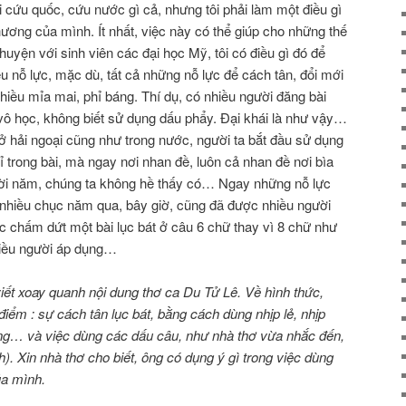
i cứu quốc, cứu nước gì cả, nhưng tôi phải làm một điều gì
ương của mình. Ít nhất, việc này có thể giúp cho những thế
 chuyện với sinh viên các đại học Mỹ, tôi có điều gì đó để
iều nỗ lực, mặc dù, tất cả những nỗ lực để cách tân, đổi mới
hiều mỉa mai, phỉ báng. Thí dụ, có nhiều người đăng bài
ời vô học, không biết sử dụng dấu phẩy. Ðại khái là như vậy…
ở hải ngoại cũng như trong nước, người ta bắt đầu sử dụng
 trong bài, mà ngay nơi nhan đề, luôn cả nhan đề nơi bìa
ời năm, chúng ta không hề thấy có… Ngay những nỗ lực
từ nhiều chục năm qua, bây giờ, cũng đã được nhiều người
c chấm dứt một bài lục bát ở câu 6 chữ thay vì 8 chữ như
hiều người áp dụng…
viết xoay quanh nội dung thơ ca Du Tử Lê. Về hình thức,
điểm : sự cách tân lục bát, bằng cách dùng nhịp lẻ, nhịp
àng… và việc dùng các dấu câu, như nhà thơ vừa nhắc đến,
h). Xin nhà thơ cho biết, ông có dụng ý gì trong việc dùng
ủa mình.