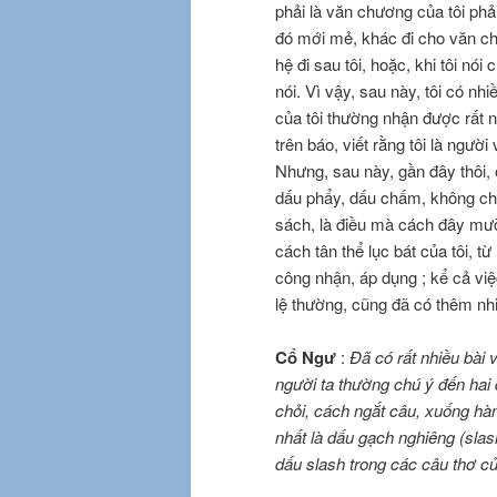
phải là văn chương của tôi phả
đó mới mẻ, khác đi cho văn ch
hệ đi sau tôi, hoặc, khi tôi nói
nói. Vì vậy, sau này, tôi có nh
của tôi thường nhận được rất n
trên báo, viết rằng tôi là ngư
Nhưng, sau này, gần đây thôi, 
dấu phẩy, dấu chấm, không chỉ
sách, là điều mà cách đây mư
cách tân thể lục bát của tôi, 
công nhận, áp dụng ; kể cả việ
lệ thường, cũng đã có thêm n
Cổ Ngư
:
Ðã có rất nhiều bài 
người ta thường chú ý đến hai 
chỏi, cách ngắt câu, xuống h
nhất là dấu gạch nghiêng (slas
dấu slash trong các câu thơ c