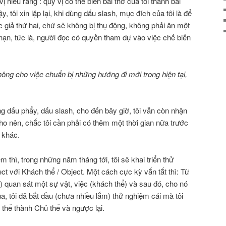
 hiểu rằng : quý vị có thể biến bài thơ của tôi thành bài
, tôi xin lặp lại, khi dùng dấu slash, mục đích của tôi là để
c giả thứ hai, chứ sẽ không bị thụ động, không phải ăn một
ạn, tức là, người đọc có quyền tham dự vào việc chế biến
ông cho việc chuẩn bị những hướng đi mới trong hiện tại,
ng dấu phẩy, dấu slash, cho đến bây giờ, tôi vẫn còn nhận
ho nên, chắc tôi cần phải có thêm một thời gian nữa trước
 khác.
m thì, trong những năm tháng tới, tôi sẽ khai triển thử
ct với Khách thể / Object. Một cách cực kỳ vắn tắt thì: Từ
ể) quan sát một sự vật, việc (khách thể) và sau đó, cho nó
, tôi đã bắt đầu (chưa nhiều lắm) thử nghiệm cái mà tôi
h thể thành Chủ thể và ngược lại.