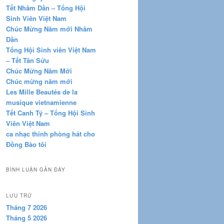
Tết Nhâm Dần – Tổng Hội
Sinh Viên Việt Nam
Chúc Mừng Năm mới Nhâm
Dần
Tổng Hội Sinh viên Việt Nam
– Tết Tân Sửu
Chúc Mừng Năm Mới
Chúc mừng năm mới
Les Mille Beautés de la
musique vietnamienne
Tết Canh Tý – Tổng Hội Sinh
Viên Việt Nam
ca nhạc thính phòng hát cho
Đồng Bào tôi
BÌNH LUẬN GẦN ĐÂY
LƯU TRỮ
Tháng 7 2026
Tháng 5 2026