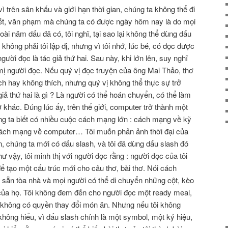
 vì trên sân khấu và giới hạn thời gian, chúng ta không thể đi
t, văn phạm mà chúng ta có được ngày hôm nay là do mọi
ài năm dấu đã có, tôi nghĩ, tại sao lại không thể dùng dấu
 không phải tôi lập dị, nhưng vì tôi nhớ, lúc bé, có đọc được
ười đọc là tác giả thứ hai. Sau này, khi lớn lên, suy nghĩ
u mị người đọc. Nếu quý vị đọc truyện của ông Mai Thảo, thơ
ch hay không thích, nhưng quý vị không thể thực sự trở
giả thứ hai là gì ? Là người có thể hoán chuyển, có thể làm
ơ khác. Ðúng lúc ấy, trên thế giới, computer trở thành một
úng ta biết có nhiều cuộc cách mạng lớn : cách mạng về kỹ
cách mạng về computer… Tôi muốn phản ảnh thời đại của
án, chúng ta mới có dấu slash, và tôi đã dùng dấu slash đó
ư vậy, tôi minh thị với người đọc rằng : người đọc của tôi
ể tạo một cấu trúc mới cho câu thơ, bài thơ. Nói cách
g sẵn tòa nhà và mọi người có thể di chuyển những cột, kèo
của họ. Tôi không đem đến cho người đọc một ready meal,
không có quyền thay đổi món ăn. Nhưng nếu tôi không
hông hiểu, vì dấu slash chính là một symbol, một ký hiệu,