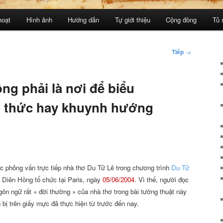
hoạt
Hình ảnh
Hướng dẫn
Tự giới thiệu
Cộng đồng
Tủ 
Tiếp
→
g phải là nơi để biểu
n thức hay khuynh hướng
ộc phỏng vấn trực tiếp nhà thơ Du Tử Lê trong chương trình
Du Tử
 Diên Hồng tổ chức tại Paris, ngày
05/06/2004
. Vì thế, người đọc
ôn ngữ rất « đời thường » của nhà thơ trong bài tường thuật này
bị trên giấy mực đã thực hiện từ trước đến nay.