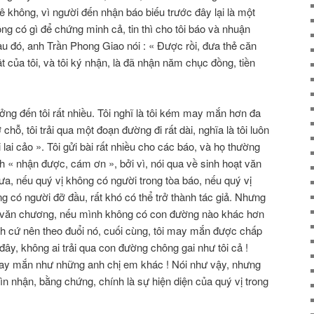
 không, vì người đến nhận báo biếu trước đây lại là một
hông có gì để chứng minh cả, tin thì cho tôi báo và nhuận
! Sau đó, anh Trần Phong Giao nói : « Ðược rồi, đưa thẻ căn
t của tôi, và tôi ký nhận, là đã nhận năm chục đồng, tiền
g đến tôi rất nhiều. Tôi nghĩ là tôi kém may mắn hơn đa
chỗ, tôi trải qua một đoạn đường đi rất dài, nghĩa là tôi luôn
i lai cảo ». Tôi gửi bài rất nhiều cho các báo, và họ thường
ch « nhận được, cám ơn », bởi vì, nói qua về sinh hoạt văn
, nếu quý vị không có người trong tòa báo, nếu quý vị
ng có người đỡ đầu, rất khó có thể trở thành tác giả. Nhưng
với văn chương, nếu mình không có con đường nào khác hơn
h cứ nên theo đuổi nó, cuối cùng, tôi may mắn được chấp
đây, không ai trải qua con đường chông gai như tôi cả !
may mắn như những anh chị em khác ! Nói như vậy, nhưng
ìn nhận, bằng chứng, chính là sự hiện diện của quý vị trong