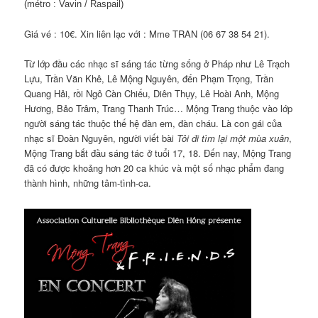
(métro :
Vavin
/
Raspail
)
Giá vé : 10€. Xin liên lạc với : Mme TRAN (06 67 38 54 21).
Từ lớp đầu các nhạc sĩ sáng tác từng sống ở Pháp như Lê Trạch
Lựu, Trần Văn Khê, Lê Mộng Nguyên, đến Phạm Trọng, Trần
Quang Hải, rồi Ngô Càn Chiếu, Diên Thụy, Lê Hoài Anh, Mộng
Hương, Bảo Trâm, Trang Thanh Trúc… Mộng Trang thuộc vào lớp
người sáng tác thuộc thế hệ đàn em, đàn cháu. Là con gái của
nhạc sĩ Đoàn Nguyên, người viết bài
Tôi đi tìm lại một mùa xuân
,
Mộng Trang bắt đầu sáng tác ở tuổi 17, 18. Đến nay, Mộng Trang
đã có được khoảng hơn 20 ca khúc và một số nhạc phẩm đang
thành hình, những tâm-tình-ca.