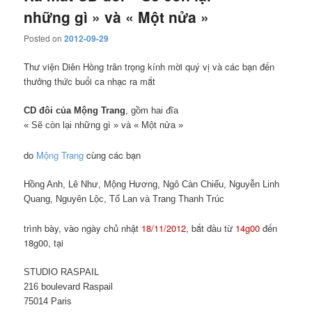
những gì » và « Một nửa »
Posted on
2012-09-29
Thư viện Diên Hồng trân trọng kính mời quý vị và các bạn đến
thưởng thức buổi ca nhạc ra mắt
CD đôi của Mộng Trang
, gồm hai đĩa
« Sẽ còn lại những gì » và « Một nửa »
do
Mộng Trang
cùng các bạn
Hồng Anh, Lê Như, Mộng Hương, Ngô Càn Chiếu, Nguyễn Linh
Quang, Nguyên Lộc, Tố Lan và Trang Thanh Trúc
trình bày, vào ngày chủ nhật
18/11/2012
, bắt đầu từ
14g00
đến
18g00, tại
STUDIO RASPAIL
216 boulevard Raspail
75014 Paris