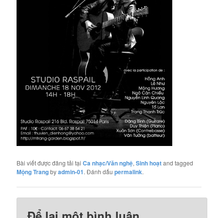
Bài viết được đăng tải tại
Ca nhạc/Văn nghệ
,
Sinh hoạt
and tagged
Mộng Trang
by
admin-01
. Đánh dấu
permalink
.
Để lại một bình luận