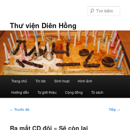
Chuyển
đến
Tìm
nội
kiếm
dung
Thư viện Diên Hồng
chính
Trình
Trang chủ
Tin tức
Sinh hoạt
Hình ảnh
đơn
chính
Hướng dẫn
Tự giới thiệu
Cộng đồng
Tủ sách
Điều
←
Trước đó
Tiếp
→
hướng
bài
Ra mắt CD đôi « Sẽ còn lại
viết