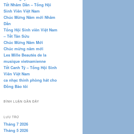
Tết Nhâm Dần – Tổng Hội
Sinh Viên Việt Nam
Chúc Mừng Năm mới Nhâm
Dần
Tổng Hội Sinh viên Việt Nam
– Tết Tân Sửu
Chúc Mừng Năm Mới
Chúc mừng năm mới
Les Mille Beautés de la
musique vietnamienne
Tết Canh Tý – Tổng Hội Sinh
Viên Việt Nam
ca nhạc thính phòng hát cho
Đồng Bào tôi
BÌNH LUẬN GẦN ĐÂY
LƯU TRỮ
Tháng 7 2026
Tháng 5 2026