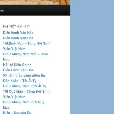
sách
BÀI VIẾT GẦN ĐÂY
Diễn hành Văn Hóa
Diễn hành Văn Hóa
Tết,Bính Ngọ – Tổng Hội Sinh
Viên Việt Nam
Chúc Mừng Năm Mới – Bính
Ngọ
Hồi ký Kiều Chinh
Diễn Hành Văn Hóa
50 năm thắp sáng niềm tin
Đón Xuân – Tết Ất Tỵ
Chúc Mừng Năm mới Ất Tỵ
Tết Quý Mão – Tổng Hội Sinh
Viên Việt Nam
Chúc Mừng Năm mới Quý
Mão
Kiều – Nguyễn Du