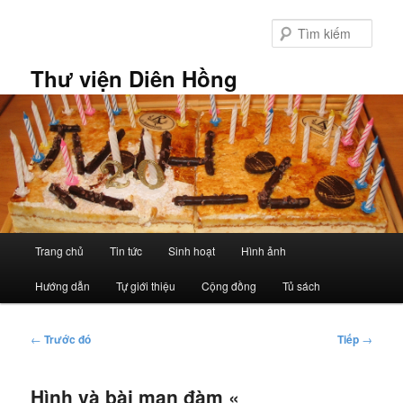
Chuyển
đến
Tìm
nội
kiếm
dung
Thư viện Diên Hồng
chính
Trình
Trang chủ
Tin tức
Sinh hoạt
Hình ảnh
đơn
chính
Hướng dẫn
Tự giới thiệu
Cộng đồng
Tủ sách
Điều
←
Trước đó
Tiếp
→
hướng
bài
Hình và bài mạn đàm «
viết