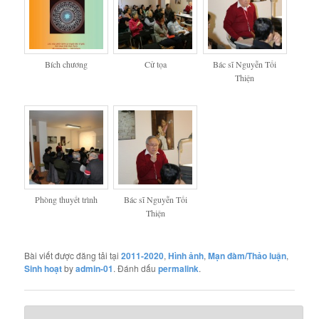
Bích chương
Cử tọa
Bác sĩ Nguyễn Tối
Thiện
Phòng thuyết trình
Bác sĩ Nguyễn Tối
Thiện
Bài viết được đăng tải tại
2011-2020
,
Hình ảnh
,
Mạn đàm/Thảo luận
,
Sinh hoạt
by
admin-01
. Đánh dấu
permalink
.