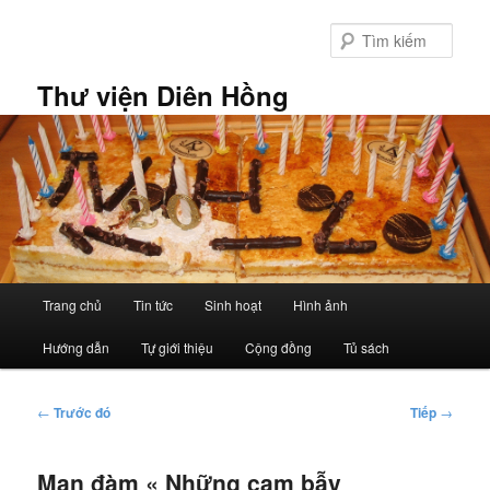
Chuyển
đến
Tìm
nội
kiếm
dung
Thư viện Diên Hồng
chính
Trình
Trang chủ
Tin tức
Sinh hoạt
Hình ảnh
đơn
chính
Hướng dẫn
Tự giới thiệu
Cộng đồng
Tủ sách
Điều
←
Trước đó
Tiếp
→
hướng
bài
Mạn đàm « Những cạm bẫy
viết