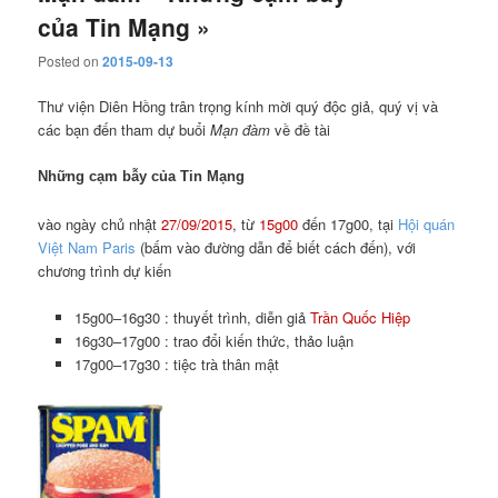
của Tin Mạng »
Posted on
2015-09-13
Thư viện Diên Hồng trân trọng kính mời quý độc giả, quý vị và
các bạn đến tham dự buổi
Mạn đàm
về đề tài
Những cạm bẫy của Tin Mạng
vào ngày chủ nhật
27/09/2015
, từ
15g00
đến 17g00, tại
Hội quán
Việt Nam Paris
(bấm vào đường dẫn để biết cách đến), với
chương trình dự kiến
15g00–16g30 : thuyết trình, diễn giả
Trần Quốc Hiệp
16g30–17g00 : trao đổi kiến thức, thảo luận
17g00–17g30 : tiệc trà thân mật