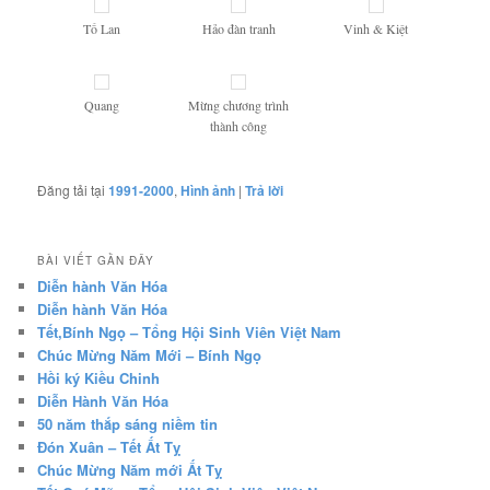
Tố Lan
Hảo đàn tranh
Vinh & Kiệt
Quang
Mừng chương trình
thành công
Đăng tải tại
1991-2000
,
Hình ảnh
|
Trả lời
BÀI VIẾT GẦN ĐÂY
Diễn hành Văn Hóa
Diễn hành Văn Hóa
Tết,Bính Ngọ – Tổng Hội Sinh Viên Việt Nam
Chúc Mừng Năm Mới – Bính Ngọ
Hồi ký Kiều Chinh
Diễn Hành Văn Hóa
50 năm thắp sáng niềm tin
Đón Xuân – Tết Ất Tỵ
Chúc Mừng Năm mới Ất Tỵ