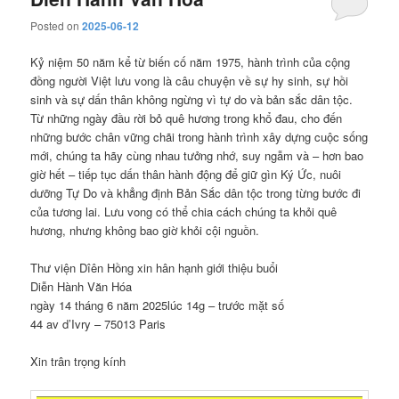
Posted on
2025-06-12
Kỷ niệm 50 năm kể từ biến cố năm 1975, hành trình của cộng
đồng người Việt lưu vong là câu chuyện về sự hy sinh, sự hồi
sinh và sự dấn thân không ngừng vì tự do và bản sắc dân tộc.
Từ những ngày đầu rời bỏ quê hương trong khổ đau, cho đến
những bước chân vững chãi trong hành trình xây dựng cuộc sống
mới, chúng ta hãy cùng nhau tưởng nhớ, suy ngẫm và – hơn bao
giờ hết – tiếp tục dấn thân hành động để giữ gìn Ký Ức, nuôi
dưỡng Tự Do và khẳng định Bản Sắc dân tộc trong từng bước đi
của tương lai. Lưu vong có thể chia cách chúng ta khỏi quê
hương, nhưng không bao giờ khỏi cội nguồn.
Thư viện Dîên Hồng xin hân hạnh giới thiệu buổi
Diễn Hành Văn Hóa
ngày 14 tháng 6 năm 2025lúc 14g – trước mặt số
44 av d’Ivry – 75013 Paris
Xin trân trọng kính