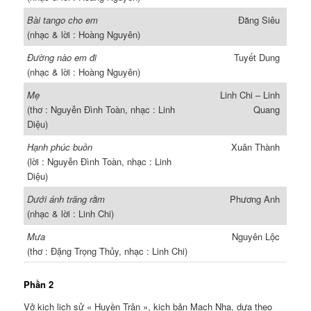
Bài tango cho em
Ðăng Siêu
(nhạc & lời : Hoàng Nguyên)
Ðường nào em đi
Tuyết Dung
(nhạc & lời : Hoàng Nguyên)
Mẹ
Linh Chi – Linh
(thơ : Nguyễn Ðình Toàn, nhạc : Linh
Quang
Diệu)
Hạnh phúc buồn
Xuân Thành
(lời : Nguyễn Ðình Toàn, nhạc : Linh
Diệu)
Dưới ánh trăng rằm
Phương Anh
(nhạc & lời : Linh Chi)
Mưa
Nguyên Lộc
(thơ : Ðặng Trọng Thủy, nhạc : Linh Chi)
Phần 2
Vở kịch lịch sử « Huyền Trân », kịch bản Mạch Nha, dưạ theo