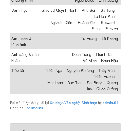
chương trình
Ngọc Ðược – Linh Quang
Ban nhạc
Giáo sư Quỳnh Hạnh – Phú Sơn – Bá Tùng –
Lê Hoài Anh –
Nguyên Diễm – Hoàng Kim – Steward –
Stella – Steven
Âm thanh &
Từ Hoàng – Lê Khang
hình ảnh
Ánh sáng & sân
Ðoan Trang – Thanh Tâm –
khấu
Vũ Minh – Khoa Hậu
Tiếp tân
Thiên Nga – Nguyên Phương – Thùy Vân –
Thiên Hương –
Mai Loan – Duy Tiến – Ðại Bằng – Quang
Huy – Quốc Cường
Bài viết được đăng tải tại
Ca nhạc/Văn nghệ
,
Sinh hoạt
by
admin-01
.
Đánh dấu
permalink
.