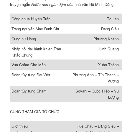
truyện ngắn
Nước non ngàn dặm
của nhà văn Hồ Minh Dũng
Công chúa Huyền Trân
Tố Lan
Trạng nguyên Mạc Ðĩnh Chi
Ðăng Siêu
Cung nữ Hồng
Phương Khanh
Nhập nội đại hành khiển Trần
Linh Quang
Khắc Chung
Vua Chàm Chế Mân
Xuân Thành
Ðoàn tùy tùng Ðại Việt
Phương Anh – Tín Thạnh –
Vượng
Ðoàn tùy tùng Chàm
Sovani – Quốc Hiệp – Vũ
Lượng
CÙNG THAM GIA TỔ CHỨC
Giới thiệu
Huệ Châu – Ðăng Siêu –