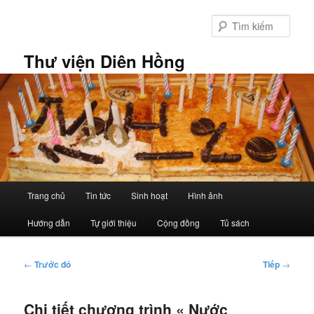
Chuyển
đến
Tìm
nội
kiếm
dung
Thư viện Diên Hồng
chính
Trình
Trang chủ
Tin tức
Sinh hoạt
Hình ảnh
đơn
chính
Hướng dẫn
Tự giới thiệu
Cộng đồng
Tủ sách
Điều
←
Trước đó
Tiếp
→
hướng
bài
Chi tiết chương trình « Nước
viết