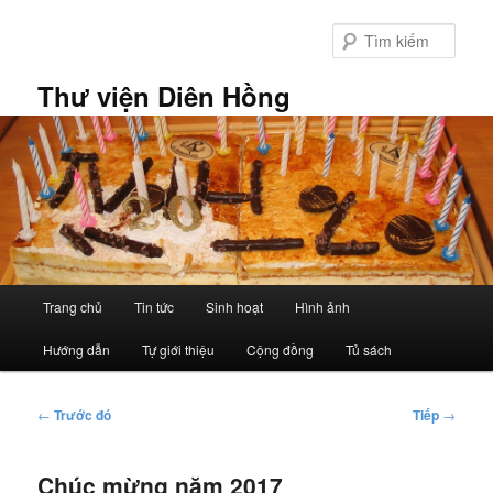
Chuyển
đến
Tìm
nội
kiếm
dung
Thư viện Diên Hồng
chính
Trình
Trang chủ
Tin tức
Sinh hoạt
Hình ảnh
đơn
chính
Hướng dẫn
Tự giới thiệu
Cộng đồng
Tủ sách
Điều
←
Trước đó
Tiếp
→
hướng
bài
Chúc mừng năm 2017
viết