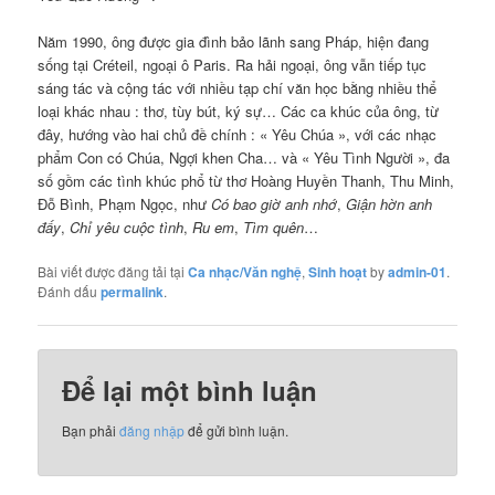
Năm 1990, ông được gia đình bảo lãnh sang Pháp, hiện đang
sống tại Créteil, ngoại ô Paris. Ra hải ngoại, ông vẫn tiếp tục
sáng tác và cộng tác với nhiều tạp chí văn học bằng nhiều thể
loại khác nhau : thơ, tùy bút, ký sự… Các ca khúc của ông, từ
đây, hướng vào hai chủ đề chính : « Yêu Chúa », với các nhạc
phẩm Con có Chúa, Ngợi khen Cha… và « Yêu Tình Người », đa
số gồm các tình khúc phổ từ thơ Hoàng Huyền Thanh, Thu Minh,
Đỗ Bình, Phạm Ngọc, như
Có bao giờ anh nhớ
,
Giận hờn anh
đấy
,
Chỉ yêu cuộc tình
,
Ru em
,
Tìm quên
…
Bài viết được đăng tải tại
Ca nhạc/Văn nghệ
,
Sinh hoạt
by
admin-01
.
Đánh dấu
permalink
.
Để lại một bình luận
Bạn phải
đăng nhập
để gửi bình luận.