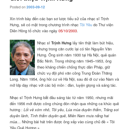
Posted on
2003-09-12
Xin trình bày đến các bạn sơ lược tiểu sử của nhạc sĩ Trịnh
Hưng, sẽ có mặt trong chương trình nhạc
Tôi Yêu
do Thư viện
Diên Hồng tổ chức vào ngày
05/10/2003
.
Nhạc sĩ
Trịnh Hưng
lấy tên thật làm bút hiệu,
nhưng trong căn cước lại có tên Nguyễn Văn
Hưng. Ông sinh năm 1930 tại Hà Nội, quê quán
Bắc Ninh. Trong những năm 1945–1953, ông
theo kháng chiến chống thực dân Pháp, giữ
chức vụ đội phó văn công Trung Đoàn Thăng
Long. Năm 1954, ông hồi cư về Hà Nội, sau đó di cư vào Nam và
mở lớp dạy nhạc với các bộ môn : đàn, luyện giọng và sáng tác.
Nhạc sĩ Trịnh Hưng bắt đầu sáng tác từ năm 1950, nhưng mãi
đến 1956 mới được công chúng đón nhận qua những ca khúc quê
hương :
Lối về xóm nhỏ
,
Tôi yêu
,
Lúa mùa duyên thắm
,
Trăng soi
duyên lành
,
Tình thắm duyên quê
,
Miền Nam mưa nắng hai
mùa
… Những bài hát trên được ông xếp vào cùng chủ đề « Tôi
Yêu Quê Hương ».