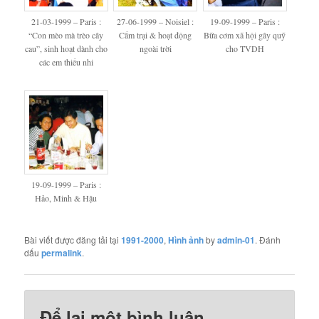
21-03-1999 – Paris :
27-06-1999 – Noisiel :
19-09-1999 – Paris :
“Con mèo mà trèo cây
Cắm trại & hoạt động
Bữa cơm xã hội gây quỹ
cau”, sinh hoạt dành cho
ngoài trời
cho TVDH
các em thiếu nhi
19-09-1999 – Paris :
Hảo, Minh & Hậu
Bài viết được đăng tải tại
1991-2000
,
Hình ảnh
by
admin-01
. Đánh
dấu
permalink
.
Để lại một bình luận