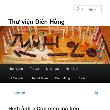
Chuyển
đến
Tìm
nội
kiếm
dung
Thư viện Diên Hồng
chính
Trình
Trang chủ
Tin tức
Sinh hoạt
Hình ảnh
đơn
chính
Hướng dẫn
Tự giới thiệu
Cộng đồng
Tủ sách
Điều
←
Trước đó
Tiếp
→
hướng
bài
Hình ảnh « Con mèo mà trèo
viết