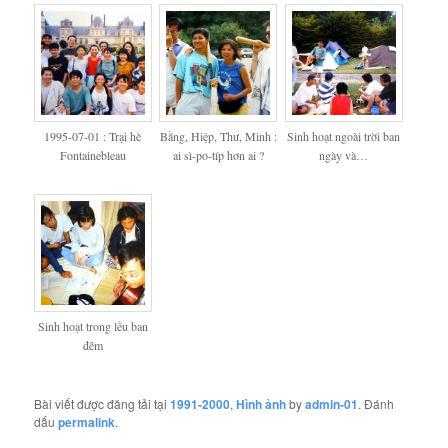
1995-07-01 : Trại hè
Bằng, Hiệp, Thư, Minh :
Sinh hoạt ngoài trời ban
Fontainebleau
ai sì-po-típ hơn ai ?
ngày và…
Sinh hoạt trong lều ban
đêm
Bài viết được đăng tải tại
1991-2000
,
Hình ảnh
by
admin-01
. Đánh
dấu
permalink
.