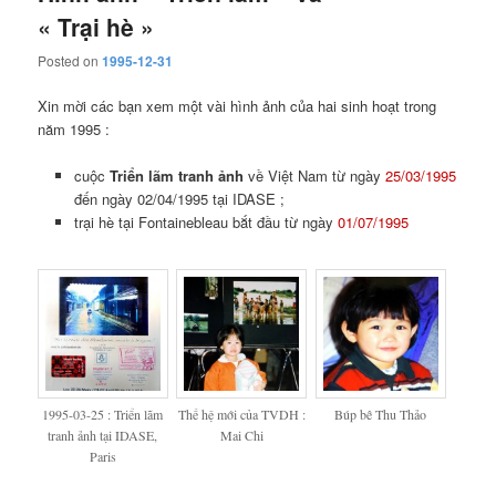
« Trại hè »
Posted on
1995-12-31
Xin mời các bạn xem một vài hình ảnh của hai sinh hoạt trong
năm 1995 :
cuộc
Triển lãm tranh ảnh
về Việt Nam từ ngày
25/03/1995
đến ngày 02/04/1995 tại IDASE ;
trại hè tại Fontainebleau bắt đầu từ ngày
01/07/1995
1995-03-25 : Triển lãm
Thế hệ mới của TVDH :
Búp bê Thu Thảo
tranh ảnh tại IDASE,
Mai Chi
Paris