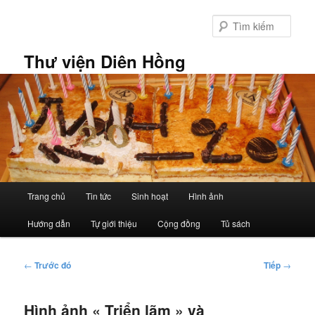
Chuyển
đến
Tìm
nội
kiếm
dung
Thư viện Diên Hồng
chính
Trình
Trang chủ
Tin tức
Sinh hoạt
Hình ảnh
đơn
chính
Hướng dẫn
Tự giới thiệu
Cộng đồng
Tủ sách
Điều
←
Trước đó
Tiếp
→
hướng
bài
Hình ảnh « Triển lãm » và
viết