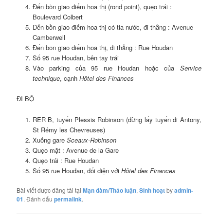
Đến bồn giao điểm hoa thị (rond point), quẹo trái :
Boulevard Colbert
Đến bồn giao điểm hoa thị có tia nước, đi thẳng : Avenue
Camberwell
Đến bồn giao điểm hoa thị, đi thẳng : Rue Houdan
Số 95 rue Houdan, bên tay trái
Vào parking của 95 rue Houdan hoặc của
Service
technique
, cạnh
Hôtel des Finances
ĐI BỘ
RER B, tuyến Plessis Robinson (đừng lấy tuyến đi Antony,
St Rémy les Chevreuses)
Xuống gare
Sceaux-Robinson
Quẹo mặt : Avenue de la Gare
Quẹo trái : Rue Houdan
Số 95 rue Houdan, đối diện với
Hôtel des Finances
Bài viết được đăng tải tại
Mạn đàm/Thảo luận
,
Sinh hoạt
by
admin-
01
. Đánh dấu
permalink
.