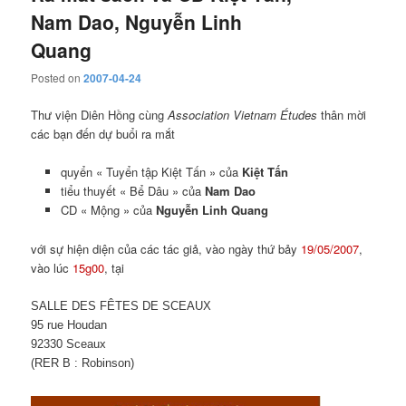
Nam Dao, Nguyễn Linh
Quang
Posted on
2007-04-24
Thư viện Diên Hồng cùng
Association Vietnam Études
thân mời
các bạn đến dự buổi ra mắt
quyển « Tuyển tập Kiệt Tấn » của
Kiệt Tấn
tiểu thuyết « Bể Dâu » của
Nam Dao
CD « Mộng » của
Nguyễn Linh Quang
với sự hiện diện của các tác giả, vào ngày thứ bảy
19/05/2007
,
vào lúc
15g00
, tại
SALLE DES FÊTES DE SCEAUX
95 rue Houdan
92330 Sceaux
(RER B :
Robinson
)