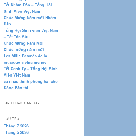
Tết Nhâm Dần – Tổng Hội
Sinh Viên Việt Nam
Chúc Mừng Năm mới Nhâm
Dần
Tổng Hội Sinh viên Việt Nam
– Tết Tân Sửu
Chúc Mừng Năm Mới
Chúc mừng năm mới
Les Mille Beautés de la
musique vietnamienne
Tết Canh Tý – Tổng Hội Sinh
Viên Việt Nam
ca nhạc thính phòng hát cho
Đồng Bào tôi
BÌNH LUẬN GẦN ĐÂY
LƯU TRỮ
Tháng 7 2026
Tháng 5 2026