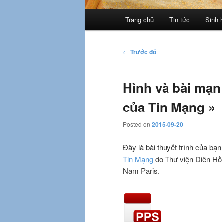
Trình
Trang chủ
Tin tức
Sinh 
đơn
chính
Điều
←
Trước đó
hướng
bài
Hình và bài mạ
viết
của Tin Mạng »
Posted on
2015-09-20
Đây là bài thuyết trình của b
Tin Mạng
do Thư viện Diên Hồ
Nam Paris.