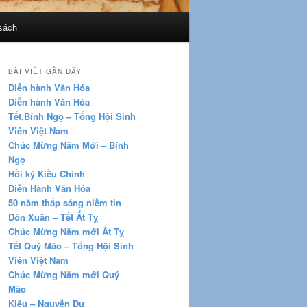
sách
BÀI VIẾT GẦN ĐÂY
Diễn hành Văn Hóa
Diễn hành Văn Hóa
Tết,Bính Ngọ – Tổng Hội Sinh
Viên Việt Nam
Chúc Mừng Năm Mới – Bính
Ngọ
Hồi ký Kiều Chinh
Diễn Hành Văn Hóa
50 năm thắp sáng niềm tin
Đón Xuân – Tết Ất Tỵ
Chúc Mừng Năm mới Ất Tỵ
Tết Quý Mão – Tổng Hội Sinh
Viên Việt Nam
Chúc Mừng Năm mới Quý
Mão
Kiều – Nguyễn Du