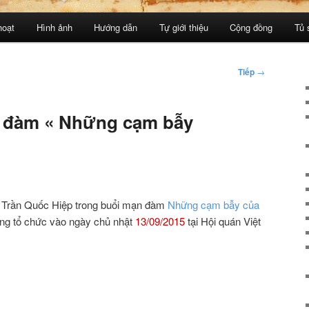
hoạt
Hình ảnh
Hướng dẫn
Tự giới thiệu
Cộng đồng
Tủ 
Tiếp
→
n đàm « Những cạm bẫy
ạn Trần Quốc Hiệp trong buổi mạn đàm
Những cạm bẫy của
ng tổ chức vào ngày chủ nhật
13/09/2015
tại Hội quán Việt