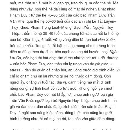
mới, mà thật sự là một buổi gặp gỡ, trao đổi giữa các thế hệ. Mà
đúng như vậy, bốn thế hệ đã cùng có mặt để nghe và hát nhạc
Phạm Duy : từ thế hệ 70–80 tuổi của các bác Phạm Duy, Trần
Văn Khê, qua thế hệ 50–60 tuổi của các anh chị Lê Tất Luyện–
Thụy Khuê, Phạm Trọng Luật–Miêng, Bạch Yến, Nguyễn Huy
Thiệp… đến thế hệ 30–40 tuổi của chúng tôi và sau hết là thế hệ
của bé Kiều Thụy, 6 tuổi, vững vàng diễn tả trọn bài
Hoa Xuân
trên sân khấu. Trong cái tất bật lo lắng mong cho chương trình
diễn ra đúng theo dự định, bên cạnh con người huyền thoại
Ngàn
Lời Ca
, các bạn tôi bất chợt tìm được những nét rất « đời thường
» của bác Phạm Duy, cẩn thận chi ly trong vấn đề giờ giấc, «
stress » đến độ quên cả chào hỏi, ăn uống trước giờ trình diễn, vì
chỉ lo chăm chú ôn lại những gì sẽ nói trước đám đông. Con
người ấy, chẳng vì tuổi tác, địa vị, danh tiếng mà mất đi tính
năng động, sự linh hoạt vốn có từ trước. Không ngồi yên một
chỗ, bác Phạm Duy có mặt khắp nơi, chụp ảnh người bạn già
Trần Văn Khê, người bạn trẻ Nguyễn Huy Thiệp, chụp ảnh thính
giả và đàn con, đàn cháu đang trình diễn trên sân khấu. Phạm
Duy là ngôi sao sáng kiêu hãnh, đồng thời, bác cũng là người-
bình-thường-như-tất-cả-mọi-người, tan hòa vào giữa đám đông.