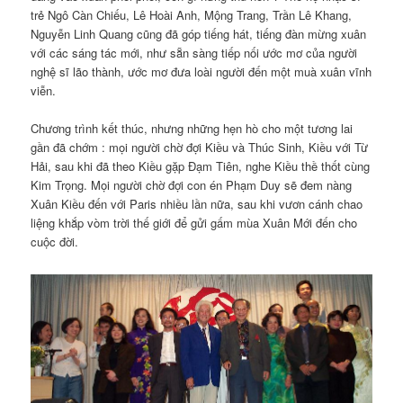
trẻ Ngô Càn Chiếu, Lê Hoài Anh, Mộng Trang, Trần Lê Khang,
Nguyễn Linh Quang cũng đã góp tiếng hát, tiếng đàn mừng xuân
với các sáng tác mới, như sẵn sàng tiếp nối ước mơ của người
nghệ sĩ lão thành, ước mơ đưa loài người đến một muà xuân vĩnh
viễn.
Chương trình kết thúc, nhưng những hẹn hò cho một tương lai
gần đã chớm : mọi người chờ đợi Kiều và Thúc Sinh, Kiều với Từ
Hải, sau khi đã theo Kiều gặp Đạm Tiên, nghe Kiều thề thốt cùng
Kim Trọng. Mọi người chờ đợi con én Phạm Duy sẽ đem nàng
Xuân Kiều đến với Paris nhiều lần nữa, sau khi vươn cánh chao
liệng khắp vòm trời thế giới để gửi gấm mùa Xuân Mới đến cho
cuộc đời.