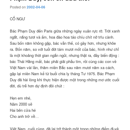
Posted on
2002-04-06
CỔ NGƯ
Bác Phạm Duy đến Paris giữa những ngày xuân rực rỡ. Trời xanh
ngắt, nắng tươi và ấm, hoa đào hoa táo chíu chít nở trĩu cành.
Sau bốn năm không gặp, bác vẫn thế, có gầy hơn, nhưng khỏe
ra. Bốn năm, so với tuổi đời tám mươi mốt của bác, hình như chỉ
là một khoảng thời gian ngắn ngủi, nhưng thật ra, đầy biến động :
bác Thái Hằng mất, bác phải giải phẫu tim, rồi cùng các con về
Việt Nam vài lần, thăm miền Bắc sau năm mươi năm xa cách,
gặp lại miền Nam kể từ buổi chia ly tháng Tư 1975. Bác Phạm
Duy đã hài lòng khi thực hiện được một trong những mơ ước cuối
đời, dù trễ hơn dự định đôi chút :
Hẹn em nhé,
Năm 2000 sẽ
Hai bên cửa hé
Cho anh trở về…
Việt Nam, cuối cùng, đã lại trở thành một trong những điểm đi-về