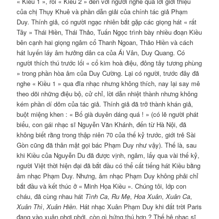
« Kiều 1 », rồi « Kiều 2 » đến với người nghe qua lời giới thiệu
của chị Thụy Khuê và phần dẫn giải của chính tác giả Phạm
Duy. Thính giả, có người ngạc nhiên bắt gặp các giọng hát « rất
Tây » Thái Hiền, Thái Thảo, Tuấn Ngọc trình bày nhiều đoạn Kiều
bên cạnh hai giọng ngâm cổ Thanh Ngoan, Thảo Hiền và cách
hát luyến láy âm hưởng dân ca của Ái Vân, Duy Quang. Có
người thích thú trước lối « cổ kim hoà điệu, đông tây tương phùng
» trong phần hòa âm của Duy Cường. Lại có người, trước đây đã
nghe « Kiều 1 » qua đĩa nhạc nhưng không thích, nay lại say mê
theo dõi những điệu bộ, cử chỉ, lời dẫn nhiệt thành nhưng không
kém phần dí dỏm của tác giả. Thính giả đã trở thành khán giả,
buột miệng khen : « Bố già duyên dáng quá ! » (có lẽ người phát
biểu, con gái nhạc sĩ Nguyễn Văn Khánh, đến từ Hà Nội, đã
không biết rằng trong thập niên 70 của thế kỷ trước, giới trẻ Sài
Gòn cũng đã thân mật gọi bác Phạm Duy như vậy). Thế là, sau
khi Kiều của Nguyễn Du đã được vịnh, ngâm, lẩy qua vài thế kỷ,
người Việt thời hiện đại đã bắt đầu có thể cất tiếng hát Kiều bằng
âm nhạc Phạm Duy. Nhưng, âm nhạc Phạm Duy không phải chỉ
bắt đầu và kết thúc ở « Minh Họa Kiều ». Chúng tôi, lớp con
cháu, đã cùng nhau hát
Tình Ca
,
Ru Mẹ
,
Hoa Xuân
,
Xuân Ca
,
Xuân Thì
,
Xuân Hiền
. Hát nhạc Xuân Phạm Duy khi đất trời Paris
đang vào xuân phơi phới, còn gì hứng thú hơn ? Thế hệ nhạc sĩ