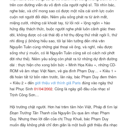
trên con đường viễn du vô định của người nghệ sĩ. Tôi nhìn bác,
nghe bác, và chỉ mong sao có được một nửa cái sinh lực cuồn
cuộn nơi người đối diện. Niềm yêu sống phát ra từ ánh mắt,
miệng cười, những cái khoát tay, từ lối nói « lộng ngôn » hào
hứng đầy thách thức, buộc người nghe phải luôn cảnh giác theo
dõi, không được có cái thái độ ơ hờ thụ động thứ nhất ngồi lì, thứ
nhì đồng ý (không hiểu sao, tôi lại liên tưởng đến nhà văn
Nguyễn Tuân cùng những giai thoại về ông, và nghĩ, nếu được
sống như ý muốn, có lẽ Nguyễn Tuân cũng sẽ có cách nói phớt
đời như thế). Niềm yêu sống còn phát ra từ những dự định đường
dài : thực hiện cho xong bốn bức « Minh Họa Kiều », những CD-
ROM về âm nhạc Việt Nam, về gia đình Phạm Duy… « Kiều 1 »
đã hoàn tất từ bốn năm trước, lần này, bác Phạm Duy đem thêm
« Kiều 2 » đến
giới thiệu với thính giả Paris
đúng vào ngày thứ
hai Phục Sinh
01/04/2002
. Cũng là ngày giỗ đầu của nhạc sĩ
Trịnh Công Sơn…
Hội trường chật người. Hơn hai trăm tâm hồn Việt, Pháp đi tìm lại
Đoạn Trường Tân Thanh
của Nguyễn Du qua âm nhạc Phạm
Duy. Nhưng theo lời dẫn của chị Thụy Khuê, bác Phạm Duy
muốn đây không phải chỉ đơn giản là một buổi giới thiệu đĩa nhạc