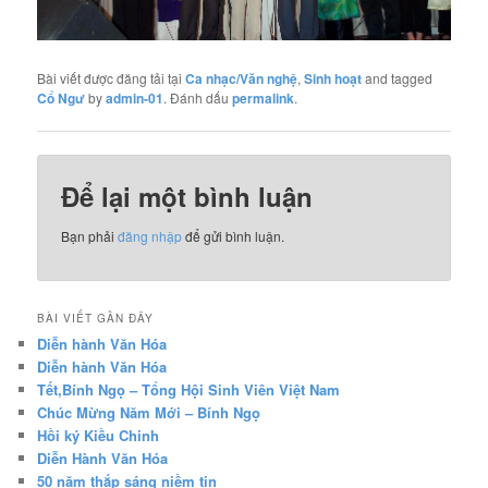
Bài viết được đăng tải tại
Ca nhạc/Văn nghệ
,
Sinh hoạt
and tagged
Cổ Ngư
by
admin-01
. Đánh dấu
permalink
.
Để lại một bình luận
Bạn phải
đăng nhập
để gửi bình luận.
BÀI VIẾT GẦN ĐÂY
Diễn hành Văn Hóa
Diễn hành Văn Hóa
Tết,Bính Ngọ – Tổng Hội Sinh Viên Việt Nam
Chúc Mừng Năm Mới – Bính Ngọ
Hồi ký Kiều Chinh
Diễn Hành Văn Hóa
50 năm thắp sáng niềm tin